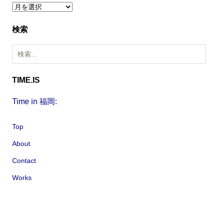
ア
ー
検索
カ
イ
検
ブ
索
:
TIME.IS
Time in 福岡:
Top
About
Contact
Works