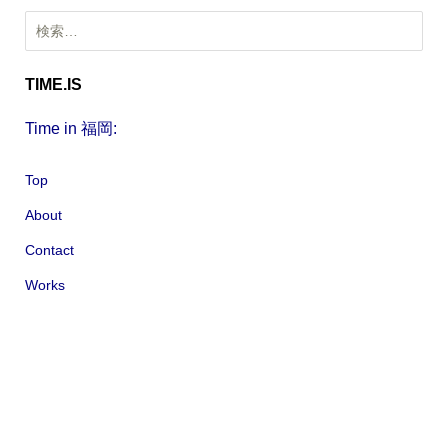
イ
検
ブ
索
:
TIME.IS
Time in 福岡:
Top
About
Contact
Works