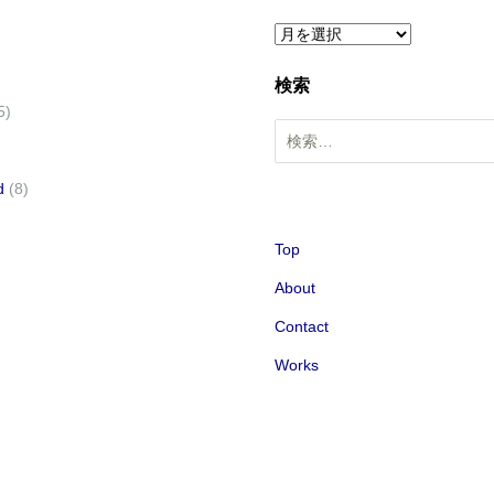
ア
ー
検索
カ
5)
イ
検
ブ
索
:
d
(8)
Top
About
Contact
Works