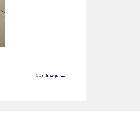
→
Next Image