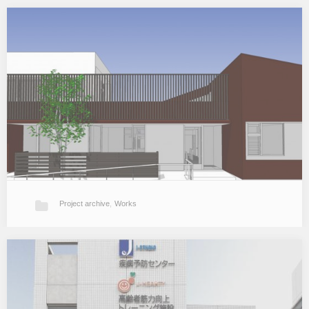
大橋Ta邸
若夫婦と愛犬のための家。 広い敷地で建物配置を将来も含めて考慮
しながらの計画です。 竣工しました。竣工写真準備中。 関連ブロ
グ記事はこちら…
Project archive
,
Works
GH-Y
認知症高齢者グループホームの計画。 法的要件、介護施設としての
機能を満たしながら普通の住宅らしくがテーマです。 スタッフエリ
アを2階に設けた以外は平屋で構成させたため敷地いっぱいの計画