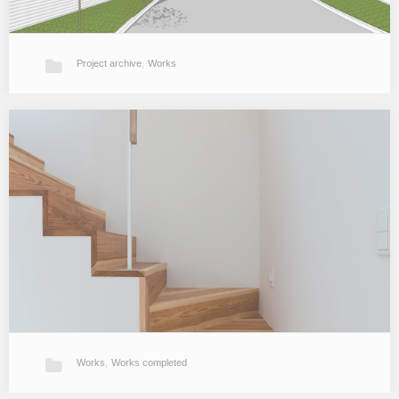
Project archive
,
Works
HOCL
整形外科クリニックの計画。 既存病院から手狭になった外来診療と
リハビリ機能を取り出して近隣敷地にクリニックとして独立させた
計画です。 鉄筋コンクリート壁式ラーメン構造に外断熱、太陽光発
電（将来予定）と…
Works
,
Works completed