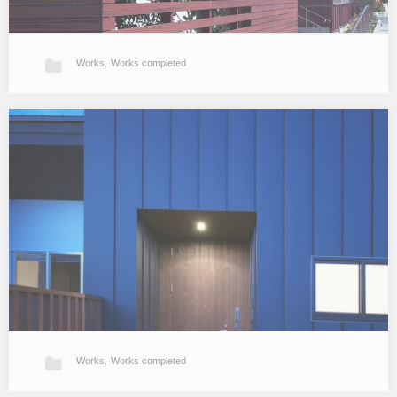
Works
,
Works completed
GH-Y
認知症高齢者グループホームの計画。普通の木造戸建住宅とほぼ同
じ工法、材料を用いながら快適な大きな「家」を造りました。もち
ろん福祉施設としての機能も考慮しています。食堂、居間として普
段を過ごすリビングを…
Works
,
Works completed