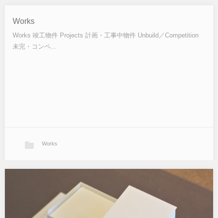
HOSCL
Works
既存病院から手狭になった外来診療とリハビリ機能を取り出して近
Works 竣工物件 Projects 計画・工事中物件 Unbuild／Competition
隣敷地にクリニックとして独立させた計画。1階に外来診療部門、2
未完・コンペ…
階にリハビリ部門を配して患者動線とスタッフ動線を明確に分ける
ことで東西に各々の…
Works