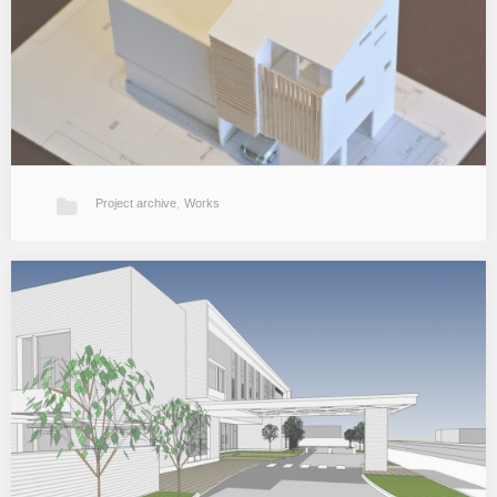
Project archive
,
Works
Ab邸
繁華街に建つ店舗併用住宅の建て替え計画。…