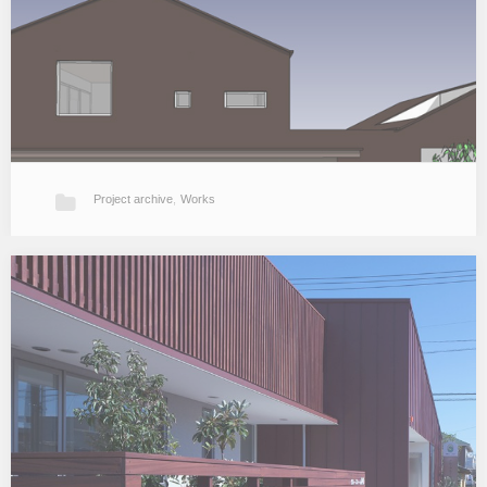
既存のキッチンや壁…
Project archive
,
Works
八女Ot邸
八女市の郊外で計画中の住宅。 元々は通り側に商店、奥に母屋、蔵
が建ち並んでいた町屋形式の奥行の深い土地で、現在は2つに分割
されましたがそれでも南北に長い敷地です。 南北からの通り抜け動
線、将来の介護対…