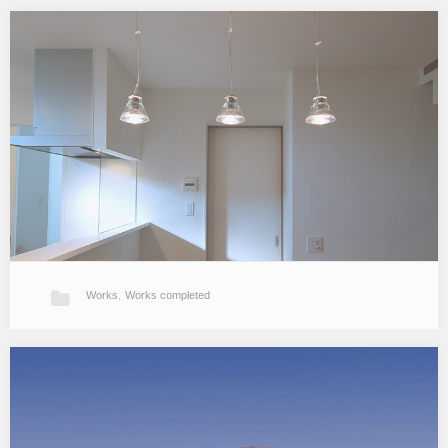
平原の家
敷地東側の景観がすばらしくその景観を生かした平面計画です。ア
プローチ側は壁で閉じ気味に片勾配屋根へ続く鋼板張りの壁が特徴
です。 （2009年 専用住宅／木造平屋建／施工：イナバホーム／ト
ミオカアーキテ…
Works
,
Works completed
なつかしいまま新しくなった家
築27年になる既存住宅のリフォーム／リノベーション。建て主は老
朽化した水まわりの更新と広くゆったり寛げるリビング・ダイニン
グを望まれました。水まわりは家事動線を考慮した間取りへ変更。