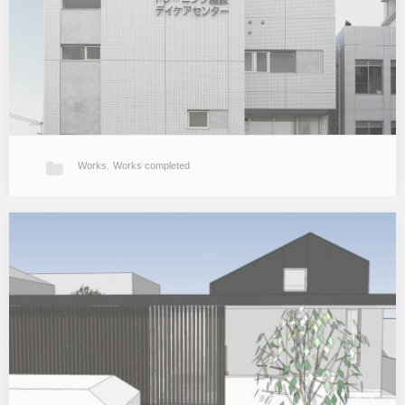
になりました。 …
Works
,
Works completed
J-Studio/Hearty
既存整形外科病院にデイケアセンター（通所リハビリテーション）
及び疾病予防センター（医療法42条施設）の増築です。1階に疾病
予防センター、2階にデイケア付属の筋力向上トレーニング施設、3
階にデイケアセン…