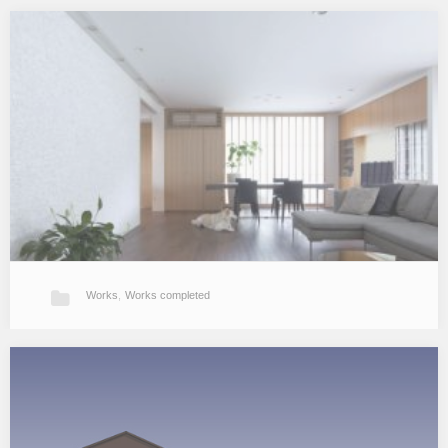
八女の家
元々は通り側に商店、奥に母屋、蔵が建ち並んでいた町屋形式の奥
行の深い土地で、現在は2つに分割されましたがそれでも南北に長
い敷地です。南北からの通り抜け動線、将来の介護対応などを与条
件としての計画です。…
Works
,
Works completed
広いリビング・ダイニングの家
築30年の既存住宅のリフォーム／リノベーション。既存のリビング
ダイニング、和室2室を一体の空間にしてゲストルームとしてゆっ
たりと使えるリビング・ダイニング＋和室へリフォームしました。