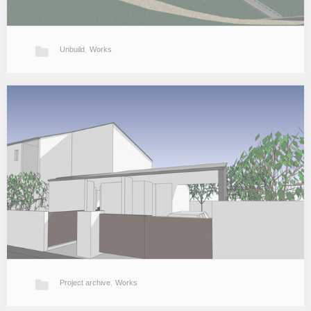
Unbuild
,
Works
某週末住宅
傾斜地に建つ別荘計画。 （2005年／トミオカアーキテクトオフィス
と協働）…
Project archive
,
Works