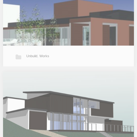
階段室で別れていた…
Unbuild
,
Works
某 Clinic
無床内科クリニックの計画。 （2007年）…