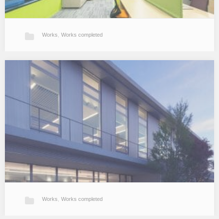
Works
,
Works completed
ZFO
海外企業のオフィス計画。クライアントの求めるイメージを床フロ
ーリング、壁材の木部やコーポレートカラー（黄緑）などでシンプ
ルに表現しました。 Zespri Fukuoka Office（2019年 事務…
Works
,
Works completed