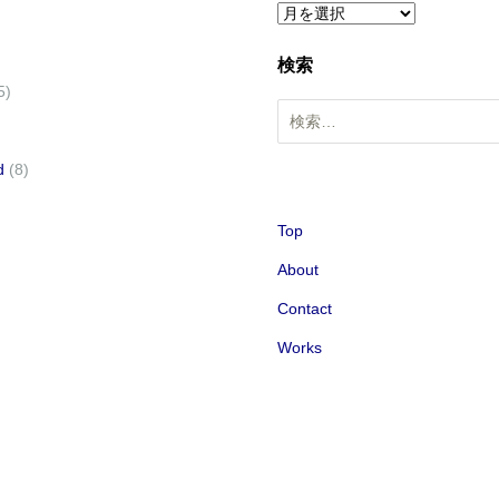
ア
ー
検索
カ
5)
イ
検
ブ
索
:
d
(8)
Top
About
Contact
Works