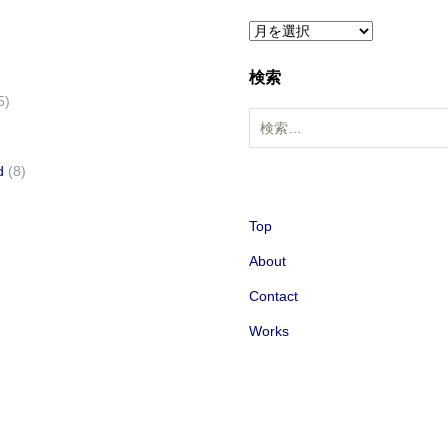
ア
ー
検索
カ
5)
イ
検
ブ
索
:
d
(8)
Top
About
Contact
Works