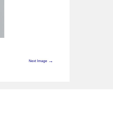
→
Next Image