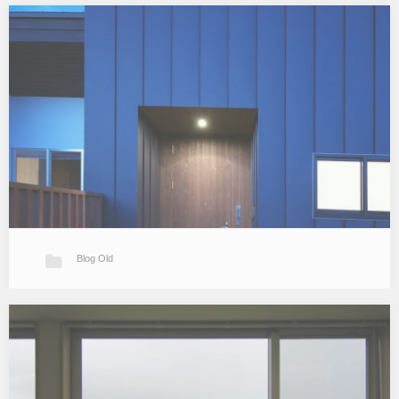
｢平原の家｣ 植栽工事完了
先日、玄関アプローチの植栽が完成したとの連絡を頂いたので久し
ぶりに｢平原の家｣に行って参りました。 住宅建設時点では植栽は将
来工事になったのですが思いのほか早く実現しました。 しかも計画
施工は 庭園空…
Blog Old
竣工
皆様、お盆はいかがお過ごしでしたか？ 7月末で竣工した久留米のT
邸は引渡しと同時にお引越しも済み、その後少し落ち着かれた様子
です。 竣工写真も整理し終えたのですでに一週間前ですがWorksに