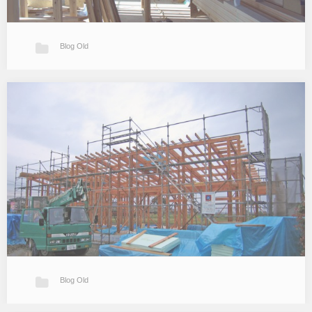
Blog Old
中間検査
引き続きT邸です。 昨日は検査機関の中間検査がありました。 建物
の構造にかかわる部分の検査で柱梁に絡む筋交い・耐力壁の位置、
接合部の金物関係にチェックが入ります。 検査の結果、特に問題な
く合格でした。…
Blog Old