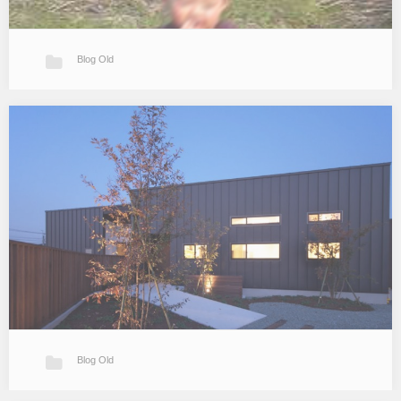
Blog Old
鯉のぼり
久留米T邸のお施主さんから”写メ”いただきました。 立派な鯉のぼ
りと「平原の家」のコラボです。…
Blog Old