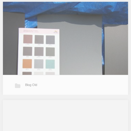
棟上げ
T邸は土曜日に棟上げでした。 続きを読む » 結果的に雨の中での棟
上げとなりました。 朝の時点で現場は小雨状態。天気予報は昼から
は雨が上がる予報ということでそれを期待して棟上げは予定通り決
行…
Blog Old
色の検討
T邸は基礎コンクリートの打設が完了して現在はコンクリート養生
中です。あまり工事が進んでなさそうですが内部では来月初めの棟
上げに向けて準備は着々と進んでいます。 昨日は建て主さんと一緒