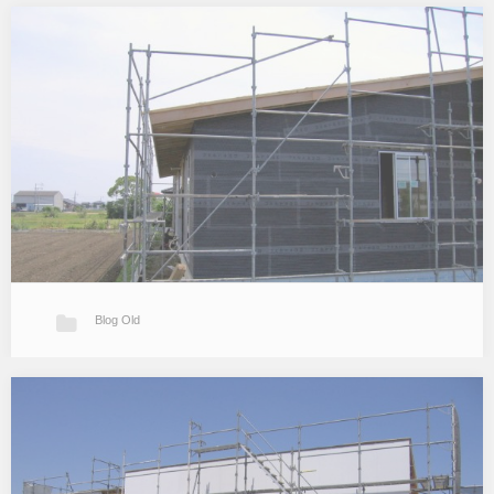
工事順調その3
少々ご無沙汰しておりました。。 T邸は仕上げ工事順調です。 続き
を読む » 外装は鋼板張り壁、屋根工事が終わりました。 軒天(軒
裏)、軒先、ケラバの板張りの仕上がりも良い感じです。 内装は
壁…
Blog Old
工事順調その2
Ｔ邸。 作業もだんだん細かくなってきているので以前に比べると見
た目にはややスローペースながら工事は進んでいます。 正面の鋼板
壁以外の部分は一部を除いてラスモルタルの外壁です。 現在モルタ