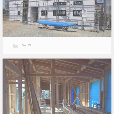
ル下地のラス張…
Blog Old
工事順調
天気も続いて非常にいい気候になりましたね。少し暑いくらいです
ね。 T邸は工事は順調に進んでいます。 続きを読む » 外装は少々遅
れ気味ですが下地工事がほぼ完了してこれから仕上げの工事に入り
ま…