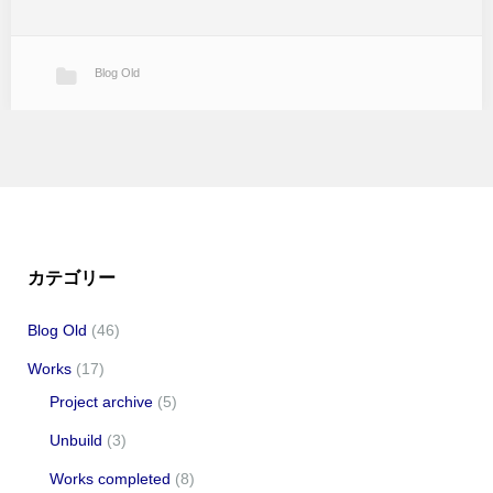
Blog Old
基礎工事中
T邸の工事が始まりました。昨日は基礎配筋検査と1回目の現場定例
打合せでした。 建坪は40坪弱ですが平屋だからか図面でイメージす
るより随分広く感じます。 今回工事の基礎はベタ基礎を採用してい
ます。敷地は…
カテゴリー
Blog Old
(46)
Works
(17)
Project archive
(5)
Unbuild
(3)
地鎮祭
Works completed
(8)