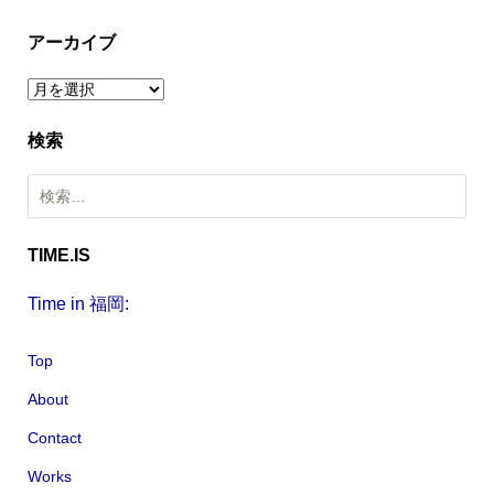
トミオカアーキテクトオフィスと一緒に進めていた久留米のT邸が
いよいよ着工です。 一昨日は小雨まじりの天気でしたが無事に地鎮
アーカイブ
祭を行うことがが出来ました。 3月初めより基礎工事にかかりま
ア
す。 続きを読む …
ー
検索
カ
イ
検
ブ
索
:
TIME.IS
Time in 福岡:
Top
About
Contact
Works