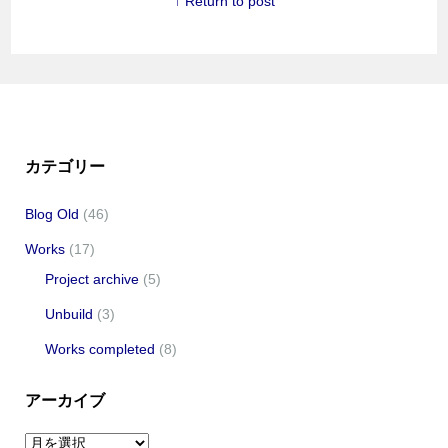
↑ Return to post
カテゴリー
Blog Old
(46)
Works
(17)
Project archive
(5)
Unbuild
(3)
Works completed
(8)
アーカイブ
ア