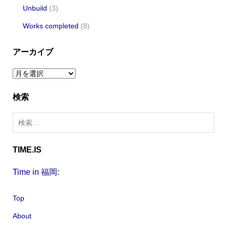
Unbuild
(3)
Works completed
(8)
アーカイブ
ア
ー
検索
カ
イ
検
ブ
索
:
TIME.IS
Time in 福岡:
Top
About