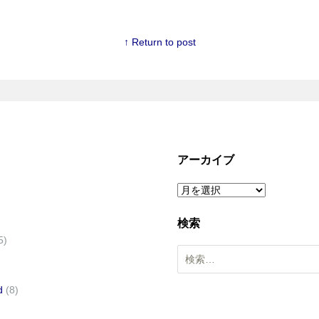
↑ Return to post
アーカイブ
ア
ー
検索
カ
5)
イ
検
ブ
索
:
d
(8)