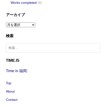
Works completed
(8)
アーカイブ
ア
ー
検索
カ
イ
検
ブ
索
:
TIME.IS
Time in 福岡:
Top
About
Contact