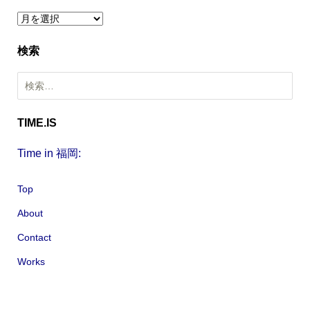
ア
ー
検索
カ
イ
検
ブ
索
:
TIME.IS
Time in 福岡:
Top
About
Contact
Works