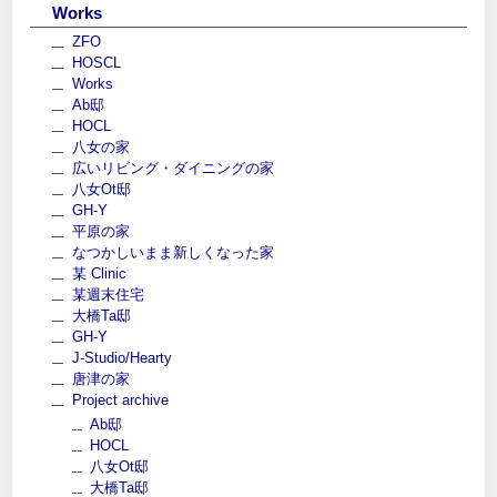
Works
ZFO
HOSCL
Works
Ab邸
HOCL
八女の家
広いリビング・ダイニングの家
八女Ot邸
GH-Y
平原の家
なつかしいまま新しくなった家
某 Clinic
某週末住宅
大橋Ta邸
GH-Y
J-Studio/Hearty
唐津の家
Project archive
Ab邸
HOCL
八女Ot邸
大橋Ta邸