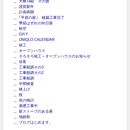
大橋Ta邸 その後
謹賀新年
計画再開
｢平原の家｣ 植栽工事完了
季節はずれの向日葵
秋空
GH-Y
UNIQLO CALENDAR
竣工
オープンハウス
そろそろ竣工～オープンハウスのお知らせ
珍客
工事順調その3
工事順調その2
工事順調
中間検査
棟上げ
桜
色の検討
基礎工事中
薪ストーブのある家
地鎮祭
ブログはじめます。